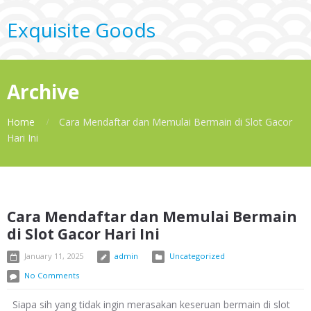
Exquisite Goods
Archive
Home
Cara Mendaftar dan Memulai Bermain di Slot Gacor
Hari Ini
Cara Mendaftar dan Memulai Bermain
di Slot Gacor Hari Ini
January 11, 2025
admin
Uncategorized
No Comments
Siapa sih yang tidak ingin merasakan keseruan bermain di slot