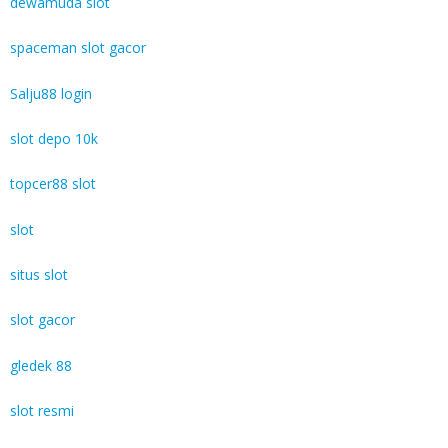
dewamuda slot
spaceman slot gacor
Salju88 login
slot depo 10k
topcer88 slot
slot
situs slot
slot gacor
gledek 88
slot resmi