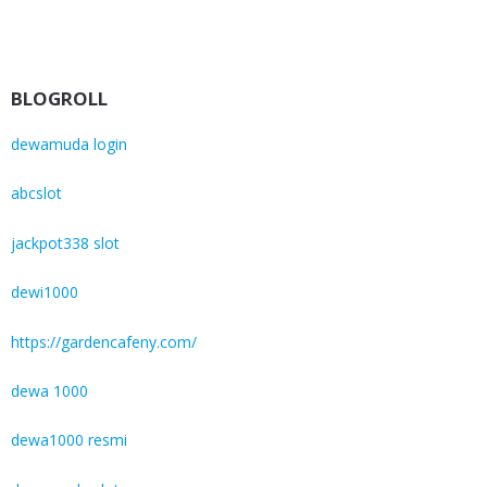
BLOGROLL
dewamuda login
abcslot
jackpot338 slot
dewi1000
https://gardencafeny.com/
dewa 1000
dewa1000 resmi