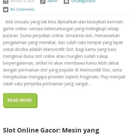
January 9, 2025
admin
Uncategorized
No Comments
Ada sesuatu yang tak bisa dipisahkan dari keasyikan bermain
game online: sensasi keberuntungan yang melingkupi setiap
putaran. Dunia perjudian online, terutama slot, menawarkan
pengalaman yang memikat, dan salah satu tempat yang layak
untuk dicoba adalah Mansion88 Slot. Bagi kamu yang baru
mengenal dunia slot online atau mungkin sudah cukup
berpengalaman, artikel ini akan membawa kamu lebih dekat
dengan permainan slot yang populer di Mansion88 Slot, serta
menjelaskan mengapa provider seperti Pragmatic Play menjadi
salah satu penyedia permainan yang sangat…
READ MORE
Slot Online Gacor: Mesin yang