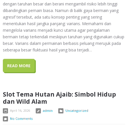
dengan taruhan besar dan berani mengambil risiko lebih tinggi
dibandingkan pemain biasa. Namun di balik gaya bermain yang
agresif tersebut, ada satu konsep penting yang sering
menentukan hasil jangka panjang: varians. Memahami dan
mengelola varians menjadi kunci utama agar pengalaman
bermain tetap terkendali meskipun taruhan yang digunakan cukup
besar. Varians dalam permainan berbasis peluang merujuk pada
seberapa besar fluktuasi hasil yang bisa terjadi…
READ MORE
Slot Tema Hutan Ajaib: Simbol Hidup
dan Wild Alam
April 16, 2026
admin
Uncategorized
No Comments