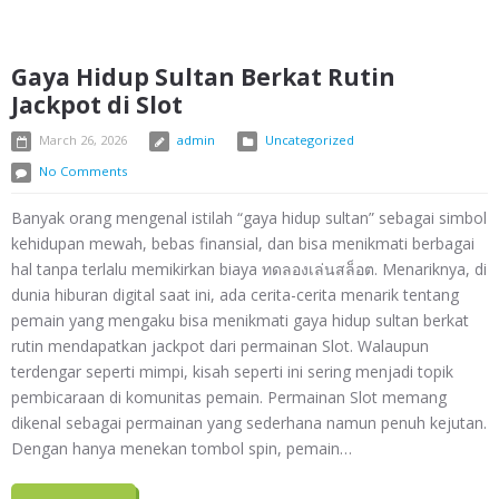
Gaya Hidup Sultan Berkat Rutin
Jackpot di Slot
March 26, 2026
admin
Uncategorized
No Comments
Banyak orang mengenal istilah “gaya hidup sultan” sebagai simbol
kehidupan mewah, bebas finansial, dan bisa menikmati berbagai
hal tanpa terlalu memikirkan biaya ทดลองเล่นสล็อต. Menariknya, di
dunia hiburan digital saat ini, ada cerita-cerita menarik tentang
pemain yang mengaku bisa menikmati gaya hidup sultan berkat
rutin mendapatkan jackpot dari permainan Slot. Walaupun
terdengar seperti mimpi, kisah seperti ini sering menjadi topik
pembicaraan di komunitas pemain. Permainan Slot memang
dikenal sebagai permainan yang sederhana namun penuh kejutan.
Dengan hanya menekan tombol spin, pemain…