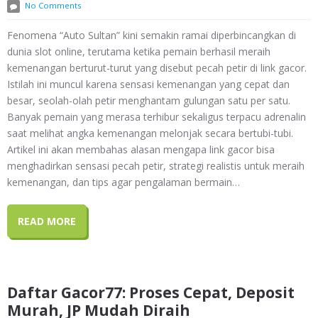
No Comments
Fenomena “Auto Sultan” kini semakin ramai diperbincangkan di
dunia slot online, terutama ketika pemain berhasil meraih
kemenangan berturut-turut yang disebut pecah petir di link gacor.
Istilah ini muncul karena sensasi kemenangan yang cepat dan
besar, seolah-olah petir menghantam gulungan satu per satu.
Banyak pemain yang merasa terhibur sekaligus terpacu adrenalin
saat melihat angka kemenangan melonjak secara bertubi-tubi.
Artikel ini akan membahas alasan mengapa link gacor bisa
menghadirkan sensasi pecah petir, strategi realistis untuk meraih
kemenangan, dan tips agar pengalaman bermain…
READ MORE
Daftar Gacor77: Proses Cepat, Deposit
Murah, JP Mudah Diraih