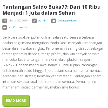
Tantangan Saldo Buka77: Dari 10 Ribu
Menjadi 1 Juta dalam Sehari
March 27, 2026
admin
Uncategorized
No Comments
Berbicara soal perjudian online, salah satu sensasi terbesar
adalah bagaimana mengubah modal kecil menjadi kemenangan
besar dalam waktu singkat. Fenomena ini sering disebut sebagai
tantangan “mini deposit, mega profit”, dan kini banyak pemain
mencoba keberuntungan mereka melalui platform seperti
Buka77. Dengan modal awal hanya 10 ribu rupiah, tantangan
untuk meraih saldo hingga 1 juta dalam satu hari tentu memacu
adrenalin dan strategi bermain yang matang. Tantangan seperti
ini bukan sekadar soal keberuntungan semata. Pemain perlu
memahami setiap permainan, mekanisme bonus,…
READ MORE