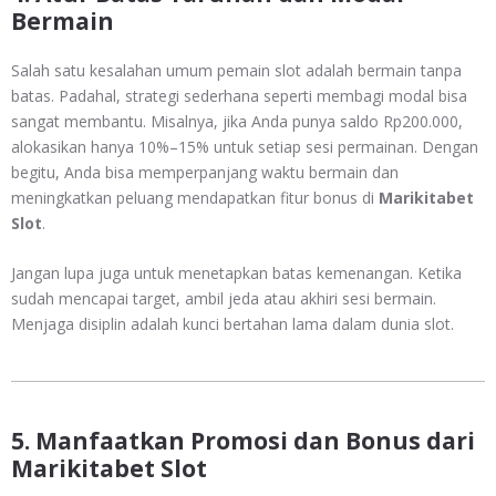
Bermain
Salah satu kesalahan umum pemain slot adalah bermain tanpa
batas. Padahal, strategi sederhana seperti membagi modal bisa
sangat membantu. Misalnya, jika Anda punya saldo Rp200.000,
alokasikan hanya 10%–15% untuk setiap sesi permainan. Dengan
begitu, Anda bisa memperpanjang waktu bermain dan
meningkatkan peluang mendapatkan fitur bonus di
Marikitabet
Slot
.
Jangan lupa juga untuk menetapkan batas kemenangan. Ketika
sudah mencapai target, ambil jeda atau akhiri sesi bermain.
Menjaga disiplin adalah kunci bertahan lama dalam dunia slot.
5.
Manfaatkan Promosi dan Bonus dari
Marikitabet Slot