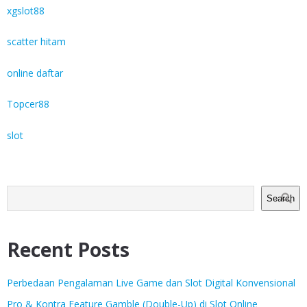
xgslot88
scatter hitam
online daftar
Topcer88
slot
Search
Recent Posts
Perbedaan Pengalaman Live Game dan Slot Digital Konvensional
Pro & Kontra Feature Gamble (Double-Up) di Slot Online