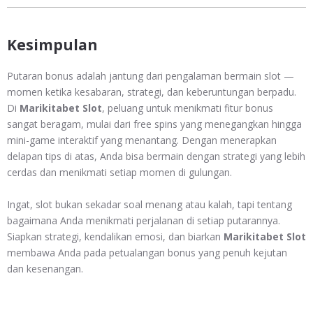
Kesimpulan
Putaran bonus adalah jantung dari pengalaman bermain slot —
momen ketika kesabaran, strategi, dan keberuntungan berpadu.
Di
Marikitabet Slot
, peluang untuk menikmati fitur bonus
sangat beragam, mulai dari free spins yang menegangkan hingga
mini-game interaktif yang menantang. Dengan menerapkan
delapan tips di atas, Anda bisa bermain dengan strategi yang lebih
cerdas dan menikmati setiap momen di gulungan.
Ingat, slot bukan sekadar soal menang atau kalah, tapi tentang
bagaimana Anda menikmati perjalanan di setiap putarannya.
Siapkan strategi, kendalikan emosi, dan biarkan
Marikitabet Slot
membawa Anda pada petualangan bonus yang penuh kejutan
dan kesenangan.