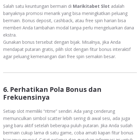
Salah satu keuntungan bermain di
Marikitabet Slot
adalah
banyaknya promosi menarik yang bisa meningkatkan peluang
bermain. Bonus deposit, cashback, atau free spin harian bisa
memberi Anda tambahan modal tanpa perlu mengeluarkan dana
ekstra.
Gunakan bonus tersebut dengan bijak. Misalnya, jika Anda
mendapat putaran gratis, pilih slot dengan fitur bonus interaktif
agar peluang kemenangan dari free spin semakin besar.
6.
Perhatikan Pola Bonus dan
Frekuensinya
Setiap slot memiliki “ritme” sendiri. Ada yang cenderung
memunculkan simbol scatter lebih sering di awal sesi, ada juga
yang baru aktif setelah beberapa puluh putaran. Jika Anda sudah
bermain cukup lama di satu game, coba amati kapan fitur bonus
biasanya muncul. Catat polanya dan gunakan informasi ini untuk