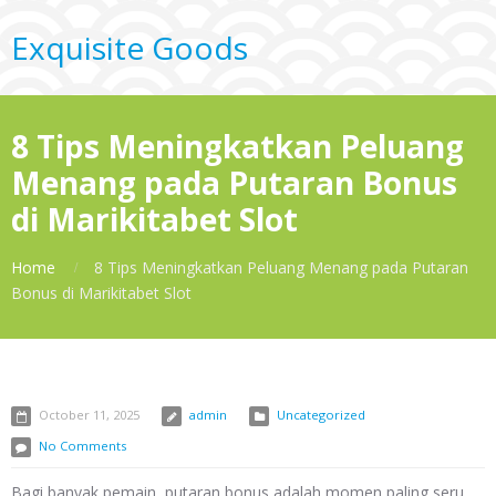
Exquisite Goods
8 Tips Meningkatkan Peluang
Menang pada Putaran Bonus
di Marikitabet Slot
Home
8 Tips Meningkatkan Peluang Menang pada Putaran
Bonus di Marikitabet Slot
October 11, 2025
admin
Uncategorized
No Comments
Bagi banyak pemain, putaran bonus adalah momen paling seru