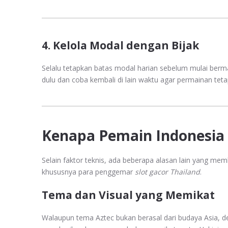
4.
Kelola Modal dengan Bijak
Selalu tetapkan batas modal harian sebelum mulai berma
dulu dan coba kembali di lain waktu agar permainan tet
Kenapa Pemain Indonesia
Selain faktor teknis, ada beberapa alasan lain yang me
khususnya para penggemar
slot gacor Thailand
.
Tema dan Visual yang Memikat
Walaupun tema Aztec bukan berasal dari budaya Asia, 