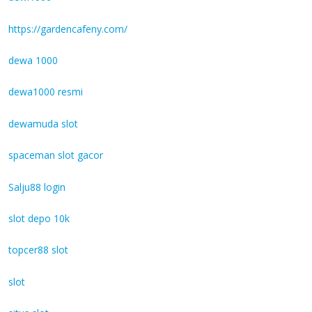
https://gardencafeny.com/
dewa 1000
dewa1000 resmi
dewamuda slot
spaceman slot gacor
Salju88 login
slot depo 10k
topcer88 slot
slot