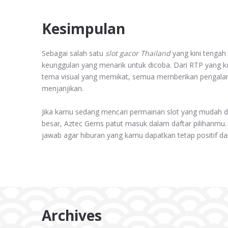
Kesimpulan
Sebagai salah satu
slot gacor Thailand
yang kini tenga
keunggulan yang menarik untuk dicoba. Dari RTP yang k
tema visual yang memikat, semua memberikan pengala
menjanjikan.
Jika kamu sedang mencari permainan slot yang mudah
besar, Aztec Gems patut masuk dalam daftar pilihanmu. 
jawab agar hiburan yang kamu dapatkan tetap positif 
Archives