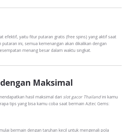
fektif, yaitu fitur putaran gratis (free spins) yang aktif saat
m putaran ini, semua kemenangan akan dikalikan dengan
 kesempatan menang besar dalam waktu singkat.
 dengan Maksimal
mendapatkan hasil maksimal dari
slot gacor Thailand
ini kamu
erapa tips yang bisa kamu coba saat bermain Aztec Gems:
mulai bermain dengan taruhan kecil untuk mengenali pola