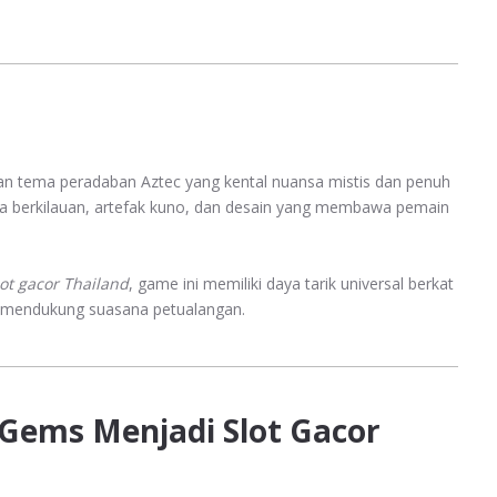
n tema peradaban Aztec yang kental nuansa mistis dan penuh
ta berkilauan, artefak kuno, dan desain yang membawa pemain
lot gacor Thailand
, game ini memiliki daya tarik universal berkat
 mendukung suasana petualangan.
Gems Menjadi Slot Gacor