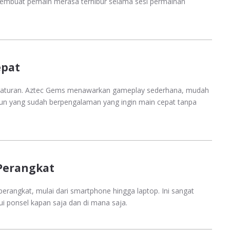
embuat pemain merasa terhibur selama sesi permainan
epat
k aturan. Aztec Gems menawarkan gameplay sederhana, mudah
un yang sudah berpengalaman yang ingin main cepat tanpa
Perangkat
erangkat, mulai dari smartphone hingga laptop. Ini sangat
 ponsel kapan saja dan di mana saja.