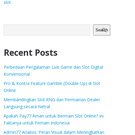
slot
Search
Recent Posts
Perbedaan Pengalaman Live Game dan Slot Digital
Konvensional
Pro & Kontra Feature Gamble (Double-Up) di Slot
Online
Membandingkan Slot RNG dan Permainan Dealer
Langsung secara Netral
Apakah Pay77 Aman untuk Bermain Slot Online? Ini
Faktanya untuk Pemain Indonesia
Admin77 Analisis: Peran Visual dalam Meningkatkan