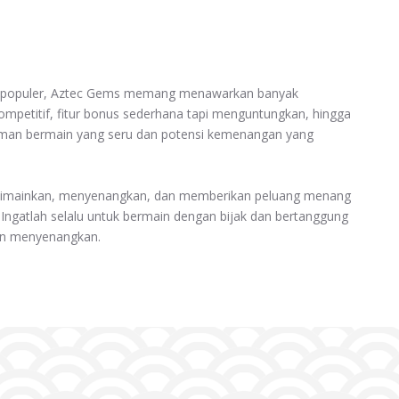
h populer, Aztec Gems memang menawarkan banyak
ompetitif, fitur bonus sederhana tapi menguntungkan, hingga
man bermain yang seru dan potensi kemenangan yang
 dimainkan, menyenangkan, dan memberikan peluang menang
Ingatlah selalu untuk bermain dengan bijak dan bertanggung
dan menyenangkan.