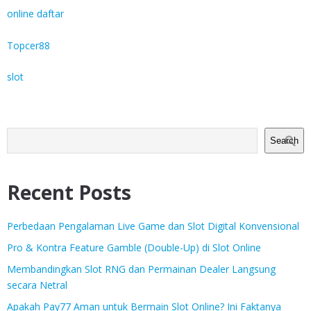
online daftar
Topcer88
slot
Search
Recent Posts
Perbedaan Pengalaman Live Game dan Slot Digital Konvensional
Pro & Kontra Feature Gamble (Double-Up) di Slot Online
Membandingkan Slot RNG dan Permainan Dealer Langsung
secara Netral
Apakah Pay77 Aman untuk Bermain Slot Online? Ini Faktanya