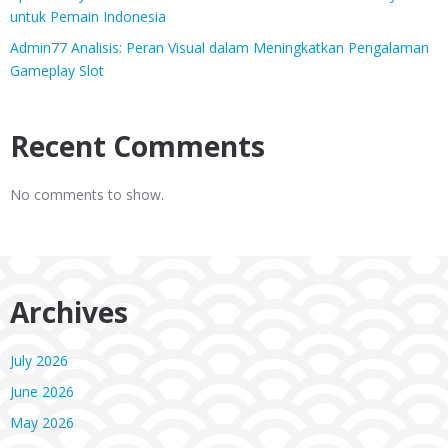
untuk Pemain Indonesia
Admin77 Analisis: Peran Visual dalam Meningkatkan Pengalaman
Gameplay Slot
Recent Comments
No comments to show.
Archives
July 2026
June 2026
May 2026