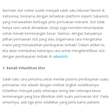
Bermain slot online sudah menjadi salah satu hiburan favorit di
Indonesia, terutama dengan kehadiran platform seperti Sabaslots
yang menawarkan berbagai jenis permainan menarik. Slot tidak
hanya seru untuk dimainkan, tetapi juga memberi kesempatan
untuk meraih kemenangan besar. Namun, dengan banyaknya
pilihan permainan slot yang ada, bagaimana cara mengetahui
mana yang menawarkan pembayaran terbaik? Dalam artikel ini,
kita akan membahas beberapa cara untuk mengidentifikasi slot
dengan pembayaran terbaik di
sabaslots
.
1. Kenali Volatilitas Slot
Salah satu cara pertama untuk menilai potensi pembayaran suatu
permainan slot adalah dengan melihat tingkat volatilitasnya.
Volatilitas merujuk pada seberapa sering dan seberapa besar
kemenangan yang bisa diberikan oleh suatu permainan slot. Pada
umumnya, ada tiga jenis volatilitas yang perlu kamu pahami: