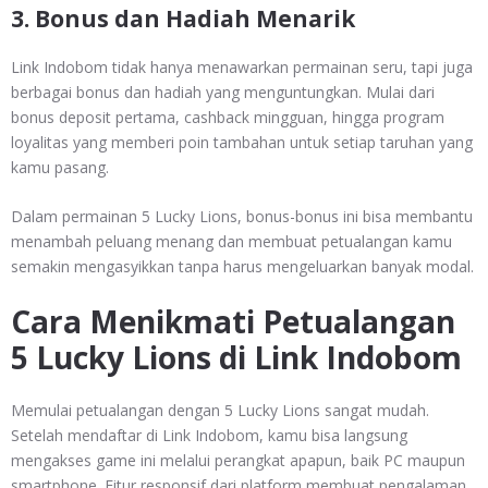
3. Bonus dan Hadiah Menarik
Link Indobom tidak hanya menawarkan permainan seru, tapi juga
berbagai bonus dan hadiah yang menguntungkan. Mulai dari
bonus deposit pertama, cashback mingguan, hingga program
loyalitas yang memberi poin tambahan untuk setiap taruhan yang
kamu pasang.
Dalam permainan 5 Lucky Lions, bonus-bonus ini bisa membantu
menambah peluang menang dan membuat petualangan kamu
semakin mengasyikkan tanpa harus mengeluarkan banyak modal.
Cara Menikmati Petualangan
5 Lucky Lions di Link Indobom
Memulai petualangan dengan 5 Lucky Lions sangat mudah.
Setelah mendaftar di Link Indobom, kamu bisa langsung
mengakses game ini melalui perangkat apapun, baik PC maupun
smartphone. Fitur responsif dari platform membuat pengalaman