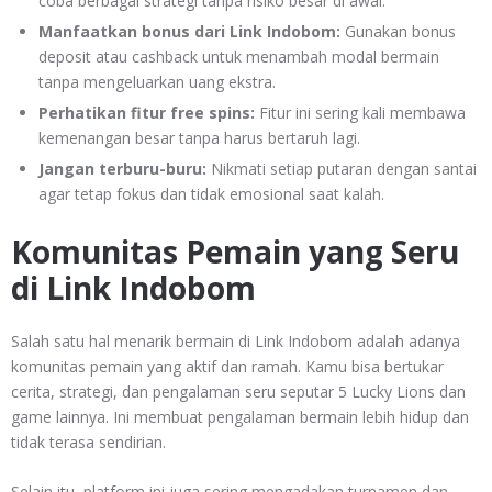
coba berbagai strategi tanpa risiko besar di awal.
Manfaatkan bonus dari Link Indobom:
Gunakan bonus
deposit atau cashback untuk menambah modal bermain
tanpa mengeluarkan uang ekstra.
Perhatikan fitur free spins:
Fitur ini sering kali membawa
kemenangan besar tanpa harus bertaruh lagi.
Jangan terburu-buru:
Nikmati setiap putaran dengan santai
agar tetap fokus dan tidak emosional saat kalah.
Komunitas Pemain yang Seru
di Link Indobom
Salah satu hal menarik bermain di Link Indobom adalah adanya
komunitas pemain yang aktif dan ramah. Kamu bisa bertukar
cerita, strategi, dan pengalaman seru seputar 5 Lucky Lions dan
game lainnya. Ini membuat pengalaman bermain lebih hidup dan
tidak terasa sendirian.
Selain itu, platform ini juga sering mengadakan turnamen dan