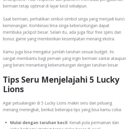
bermain tetap optimal di layar kecil sekalipun.
Saat bermain, perhatikan simbol-simbol singa yang menjadi kunci
kemenangan. Kombinasi lima singa keberuntungan dapat
membuka jackpot besar. Selain itu, ada juga fitur free spins dan
bonus game yang memberikan kesempatan menang ekstra.
Kamu juga bisa mengatur jumlah taruhan sesuai budget. Ini
sangat membantu bagi pemain yang ingin bermain santai ataupun
yang berani menantang keberuntungan dengan taruhan besar.
Tips Seru Menjelajahi 5 Lucky
Lions
Agar petualangan di 5 Lucky Lions makin seru dan peluang
menang meningkat, berikut beberapa tips yang bisa kamu coba:
Mulai dengan taruhan kecil:
Kenali pola permainan dan