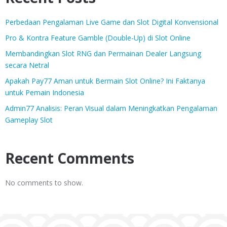
Perbedaan Pengalaman Live Game dan Slot Digital Konvensional
Pro & Kontra Feature Gamble (Double-Up) di Slot Online
Membandingkan Slot RNG dan Permainan Dealer Langsung
secara Netral
Apakah Pay77 Aman untuk Bermain Slot Online? Ini Faktanya
untuk Pemain Indonesia
Admin77 Analisis: Peran Visual dalam Meningkatkan Pengalaman
Gameplay Slot
Recent Comments
No comments to show.