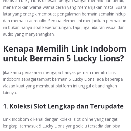
Grafis 5 Lucky Lions didesain dengan sangat menarik dan detail,
menampilkan warna-warna cerah yang memanjakan mata. Suara
latar yang energik membuat pengalaman bermain semakin hidup
dan memacu adrenalin. Semua elemen ini menjadikan permainan
ini bukan hanya soal keberuntungan, tapi juga hiburan visual dan
audio yang menyenangkan.
Kenapa Memilih Link Indobom
untuk Bermain 5 Lucky Lions?
Jika kamu penasaran mengapa banyak pemain memilih Link
Indobom sebagai tempat bermain 5 Lucky Lions, ada beberapa
alasan kuat yang membuat platform ini unggul dibandingkan
lainnya.
1. Koleksi Slot Lengkap dan Terupdate
Link Indobom dikenal dengan koleksi slot online yang sangat
lengkap, termasuk 5 Lucky Lions yang selalu tersedia dan bisa