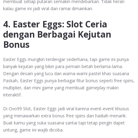
membuat setiap putaran semakin mendebarkan. Tidak heran
kalau game ini jadi viral dan ramai dimainkan.
4. Easter Eggs: Slot Ceria
dengan Berbagai Kejutan
Bonus
Easter Eggs mungkin terdengar sederhana, tapi game ini punya
banyak kejutan yang bikin para pemain betah berlama-lama.
Dengan desain yang lucu dan warna-warni pastel khas suasana
Paskah, Easter Eggs punya berbagai fitur bonus seperti free spins,
multiplier, dan mini game yang membuat gameplay makin
interaktif.
Di Ovo99 Slot, Easter Eggs jadi viral karena event-event khusus
yang menawarkan extra bonus free spins dan hadiah menarik.
Buat kamu yang suka suasana santai tapi tetap pengin dapet
untung, game ini wajib dicoba.