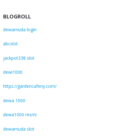
BLOGROLL
dewamuda login
abcslot
jackpot338 slot
dewi1000
https://gardencafeny.com/
dewa 1000
dewa1000 resmi
dewamuda slot