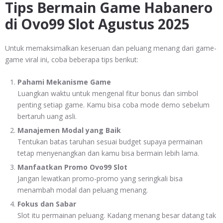
Tips Bermain Game Habanero
di Ovo99 Slot Agustus 2025
Untuk memaksimalkan keseruan dan peluang menang dari game-
game viral ini, coba beberapa tips berikut:
Pahami Mekanisme Game
Luangkan waktu untuk mengenal fitur bonus dan simbol
penting setiap game. Kamu bisa coba mode demo sebelum
bertaruh uang asli.
Manajemen Modal yang Baik
Tentukan batas taruhan sesuai budget supaya permainan
tetap menyenangkan dan kamu bisa bermain lebih lama.
Manfaatkan Promo Ovo99 Slot
Jangan lewatkan promo-promo yang seringkali bisa
menambah modal dan peluang menang.
Fokus dan Sabar
Slot itu permainan peluang. Kadang menang besar datang tak