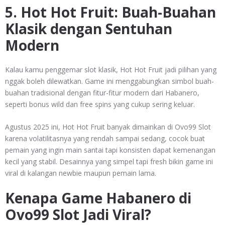
5. Hot Hot Fruit: Buah-Buahan
Klasik dengan Sentuhan
Modern
Kalau kamu penggemar slot klasik, Hot Hot Fruit jadi pilihan yang
nggak boleh dilewatkan. Game ini menggabungkan simbol buah-
buahan tradisional dengan fitur-fitur modern dari Habanero,
seperti bonus wild dan free spins yang cukup sering keluar.
Agustus 2025 ini, Hot Hot Fruit banyak dimainkan di Ovo99 Slot
karena volatilitasnya yang rendah sampai sedang, cocok buat
pemain yang ingin main santai tapi konsisten dapat kemenangan
kecil yang stabil. Desainnya yang simpel tapi fresh bikin game ini
viral di kalangan newbie maupun pemain lama.
Kenapa Game Habanero di
Ovo99 Slot Jadi Viral?