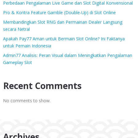
Perbedaan Pengalaman Live Game dan Slot Digital Konvensional
Pro & Kontra Feature Gamble (Double-Up) di Slot Online
Membandingkan Slot RNG dan Permainan Dealer Langsung
secara Netral
Apakah Pay77 Aman untuk Bermain Slot Online? Ini Faktanya
untuk Pemain Indonesia
Admin77 Analisis: Peran Visual dalam Meningkatkan Pengalaman
Gameplay Slot
Recent Comments
No comments to show.
Archives