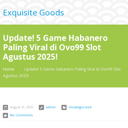
Exquisite Goods
Update! 5 Game Habanero
Paling Viral di Ovo99 Slot
Agustus 2025!
Home
Update! 5 Game Habanero Paling Viral di Ovo99 Slot
Agustus 2025!
August 31, 2025
admin
Uncategorized
No Comments