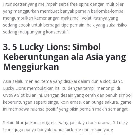
Fitur scatter yang melimpah serta free spins dengan multiplier
yang menggiurkan membuat banyak pemain berlomba-lomba
mengumpulkan kemenangan maksimal. Volatilitasnya yang
sedang cocok untuk berbagai tipe pemain, baik yang suka risiko
sedang maupun yang konservatif.
3. 5 Lucky Lions: Simbol
Keberuntungan ala Asia yang
Menggiurkan
Asia selalu menjadi tema yang disukai dalam dunia slot, dan 5
Lucky Lions membuktikan hal itu dengan tampil menonjol di
Ovo99 Slot bulan ini. Dengan desain yang cerah dan penuh simbol
keberuntungan seperti singa, koin emas, dan bunga sakura, game
ini membawa nuansa positif yang bikin pemain makin semangat.
Selain fitur jackpot progresif yang jadi daya tarik utama, 5 Lucky
Lions juga punya banyak bonus pick-me dan respin yang