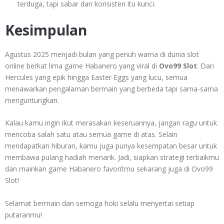
terduga, tapi sabar dan konsisten itu kunci.
Kesimpulan
Agustus 2025 menjadi bulan yang penuh warna di dunia slot
online berkat lima game Habanero yang viral di
Ovo99 Slot
. Dari
Hercules yang epik hingga Easter Eggs yang lucu, semua
menawarkan pengalaman bermain yang berbeda tapi sama-sama
menguntungkan.
Kalau kamu ingin ikut merasakan keseruannya, jangan ragu untuk
mencoba salah satu atau semua game di atas. Selain
mendapatkan hiburan, kamu juga punya kesempatan besar untuk
membawa pulang hadiah menarik. Jadi, siapkan strategi terbaikmu
dan mainkan game Habanero favoritmu sekarang juga di Ovo99
Slot!
Selamat bermain dan semoga hoki selalu menyertai setiap
putaranmu!