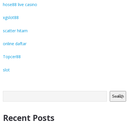
hose88 live casino
xgslot88
scatter hitam
online daftar
Topcer88
slot
Search
Recent Posts